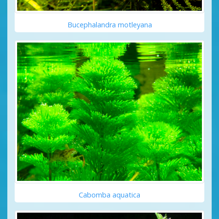
Bucephalandra motleyana
Cabomba aquatica