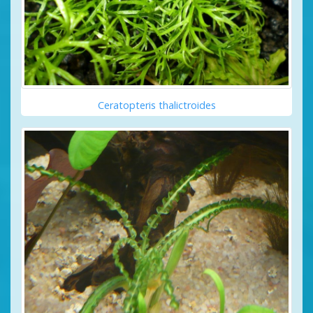
Ceratopteris thalictroides