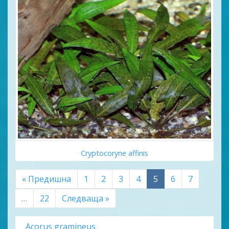
Cryptocoryne affinis
« Предишна
1
2
3
4
5
6
7
…
22
Следваща »
Acorus gramineus