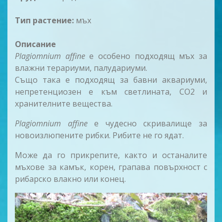
Тип растение:
мъх
Описание
Plagiomnium affine
е особено подходящ мъх за
влажни терариуми, палудариуми.
Също така е подходящ за бавни аквариуми,
непретенциозен е към светлината, CO2 и
хранителните вещества.
Plagiomnium affine
е чудесно скривалище за
новоизлюпените рибки. Рибите не го ядат.
Може да го прикрепите, както и останалите
мъхове за камък, корен, грапава повърхност с
рибарско влакно или конец.