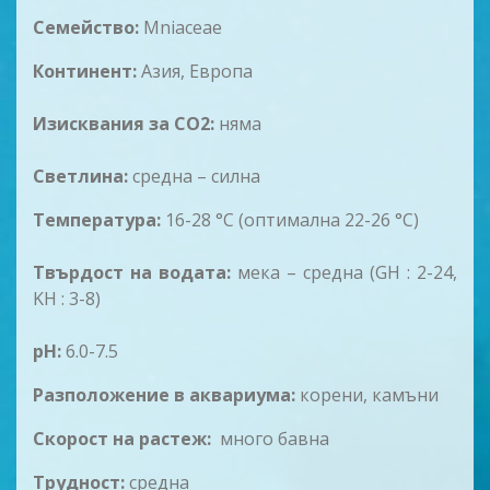
Семейство:
Mniaceae
Континент:
Азия, Европа
Изисквания за CO2:
няма
Светлина:
средна – силна
Температура:
16-28 °C (оптимална 22-26 °C)
Твърдост на водата:
мека – средна (GH : 2-24,
KH : 3-8)
pH:
6.0-7.5
Разположение в аквариума:
корени, камъни
Скорост на рaстеж:
много бавна
Трудност:
средна