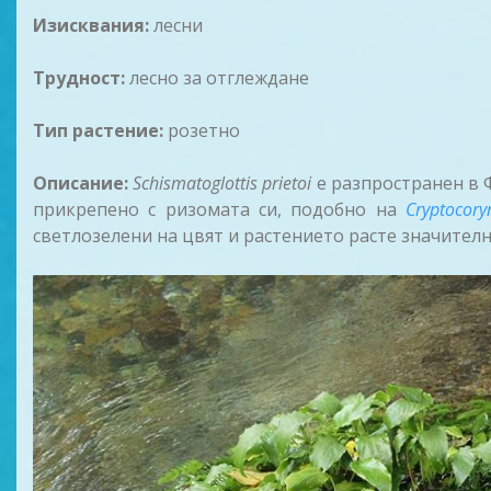
Изисквания:
лесни
Трудност:
лесно за отглеждане
Тип растение:
розетно
Описание:
Schismatoglottis prietoi
е разпространен в Ф
прикрепено с ризомата си, подобно на
Cryptocory
светлозелени на цвят и растението расте значител