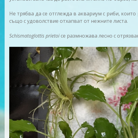
Не трябва да се отглежда в аквариум с риби, които
също с удоволствие отхапват от нежните листа.
Schismatoglottis prietoi
се размножава лесно с отрязва