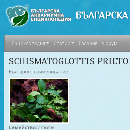
БЪЛГАРСКА
Енциклопедия
Статии
Галерия
Форум
SCHISMATOGLOTTIS PRIETOI 
Българско наименование:
Семейство:
Araceae