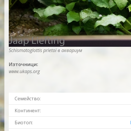
Schismatoglottis prietoi в аквариум
Източници:
www.ukaps.org
Семейство:
Континент:
Биотоп: