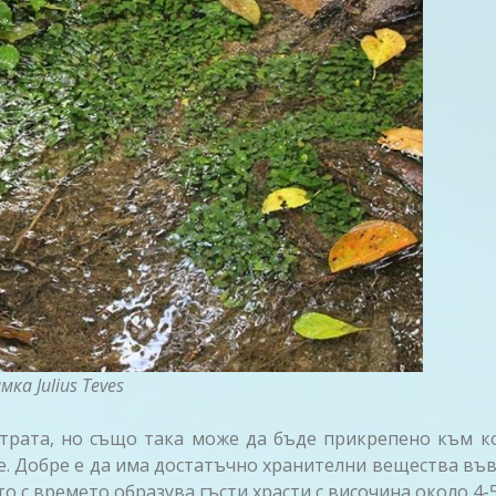
мка Julius Teves
трата, но също така може да бъде прикрепено към ко
. Добре е да има достатъчно хранителни вещества във 
о с времето образува гъсти храсти с височина около 4-5