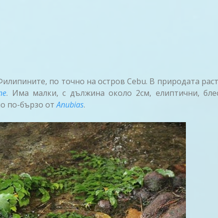
илипините, по точно на остров Cebu. В природата раст
ne
. Има малки, с дължина около 2см, елиптични, бл
но по-бързо от
Anubias
.