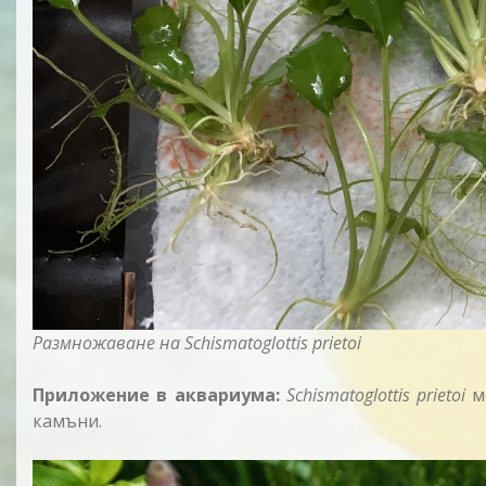
Размножаване на Schismatoglottis prietoi
Приложение в аквариума:
Schismatoglottis prietoi
мо
камъни.