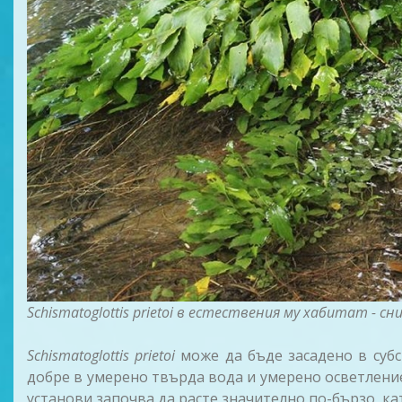
Schismatoglottis prietoi в естествения му хабитат - сни
Schismatoglottis prietoi
може да бъде засадено в субс
добре в умерено твърда вода и умерено осветление
установи започва да расте значително по-бързо, кат