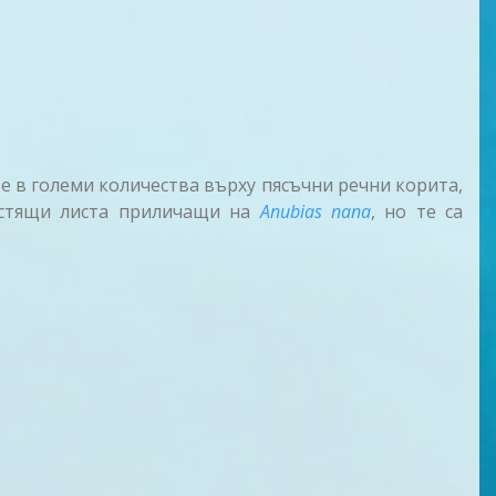
е в големи количества върху пясъчни речни корита,
естящи листа приличащи на
Anubias nana
, но те са