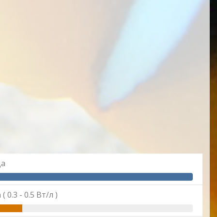
да
0.3 - 0.5 Вт/л )