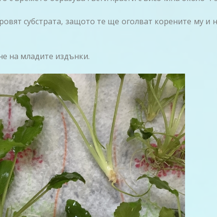
 ровят субстрата, защото те ще оголват корените му и 
не на младите издънки.