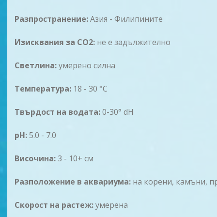
Разпространение:
Азия - Филипините
Изисквания за CO2:
не е задължително
Светлина:
умерено силна
Температура:
18 - 30 °C
Твърдост на водата:
0-30° dH
pH:
5.0 - 7.0
Височина:
3 - 10+ см
Разположение в аквариума:
на корени, камъни, п
Скорост на рaстеж:
умерена