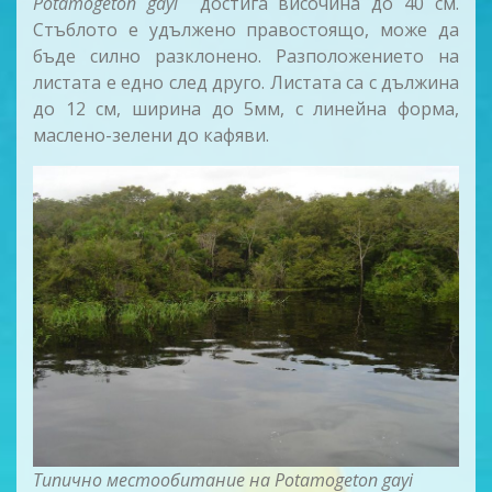
Potamogeton gayi
достига височина до 40 см.
Стъблото е удължено правостоящо, може да
бъде силно разклонено. Разположението на
листата е едно след друго. Листата са с дължина
до 12 см, ширина до 5мм, с линейна форма,
маслено-зелени до кафяви.
Т
ипично местообитание на
Potamogeton gayi