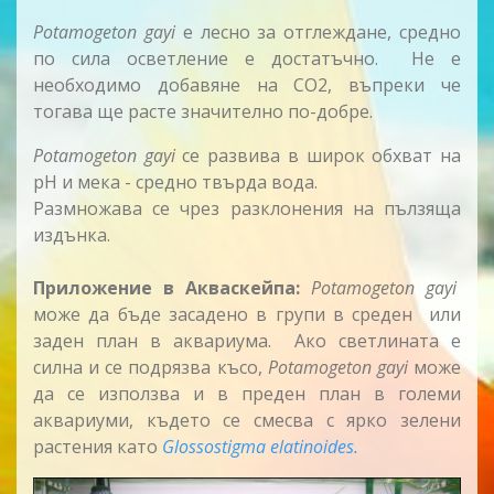
Potamogeton gayi
е лесно за отглеждане, средно
по сила осветление е достатъчно. Не е
необходимо добавяне на CO2, въпреки че
тогава ще расте значително по-добре.
Potamogeton gayi
се развива в широк обхват на
pH и мека - средно твърда вода.
Размножава се чрез разклонения на пълзяща
издънка.
Приложение в Акваскейпа:
Potamogeton gayi
може да бъде засадено в групи в среден или
заден план в аквариума. Ако светлината е
силна и се подрязва късо,
Potamogeton gayi
може
да се използва и в преден план в големи
аквариуми, където се смесва с ярко зелени
растения като
Glossostigma elatinoides.