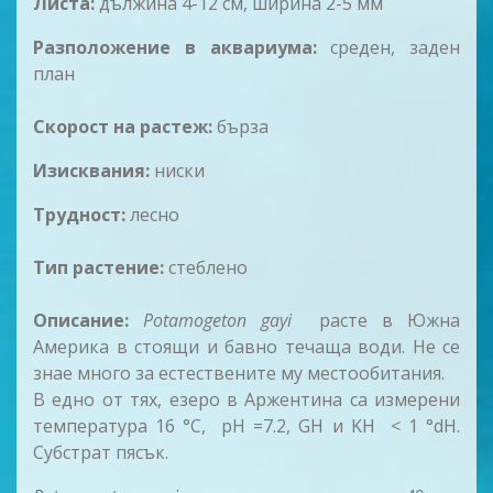
Листа:
дължина 4-12 см, ширина 2-5 мм
Разположение в аквариума:
среден, заден
план
Скорост на рaстеж:
бърза
Изисквания:
ниски
Трудност:
лесно
Тип растение:
стеблено
Описание:
Potamogeton gayi
расте в Южна
Америка в стоящи и бавно течаща води. Не се
знае много за естествените му местообитания.
В едно от тях, езеро в Аржeнтина са измерени
температура 16 °C, pH =7.2, GH и KH < 1 °dH.
Субстрат пясък.