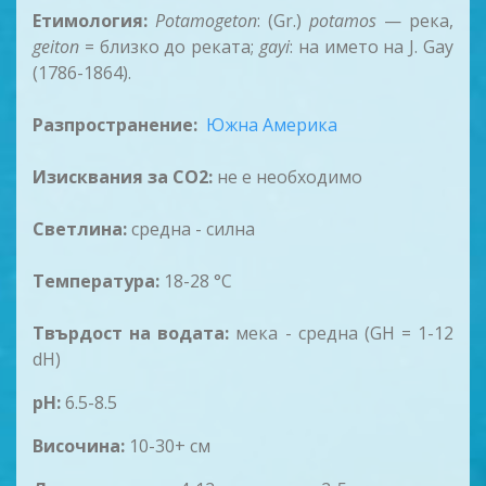
Етимология:
Potamogeton
: (Gr.)
potamos
— река,
geiton
= близко до реката;
gayi
: на името на J. Gay
(1786-1864).
Разпространение:
Южна Америка
Изисквания за CO2:
не е необходимо
Светлина:
средна - силна
Температура:
18-28 °C
Твърдост на водата:
мека - средна (GH = 1-12
dH)
pH:
6.5-8.5
Височина:
10-30+ см