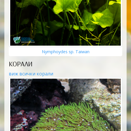
Nymphoydes sp. Taiwan
КОРАЛИ
виж всички корали