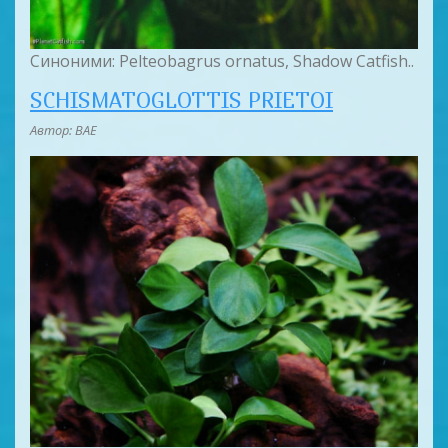
Синоними: Pelteobagrus ornatus, Shadow Catfish..
SCHISMATOGLOTTIS PRIETOI
Автор: BAE