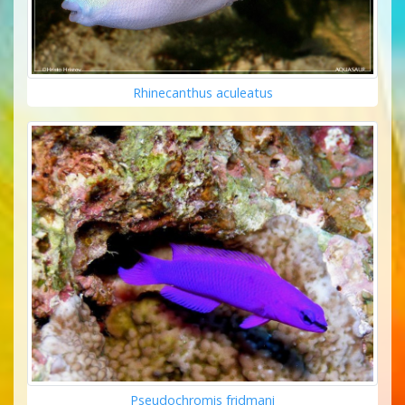
Rhinecanthus aculeatus
Pseudochromis fridmani