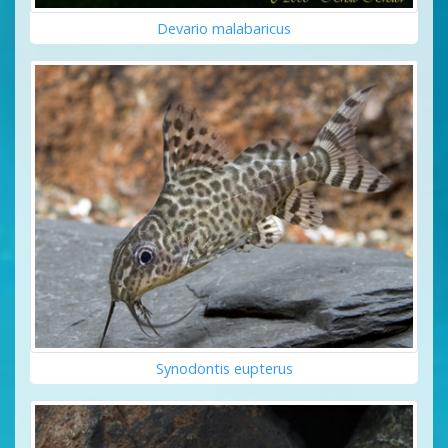
Devario malabaricus
Synodontis eupterus