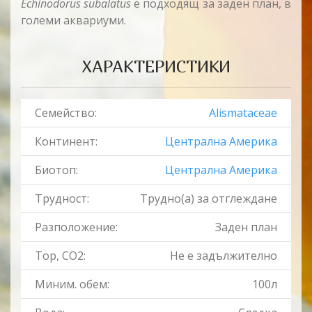
Echinodorus subalatus
е подходящ за заден план, в
големи аквариуми.
ХАРАКТЕРИСТИКИ
Семейство:
Alismataceae
Континент:
Централна Америка
Биотоп:
Централна Америка
Трудност:
Трудно(a) за отглеждане
Разположение:
Заден план
Тор, CO2:
Не е задължително
Миним. обем:
100л