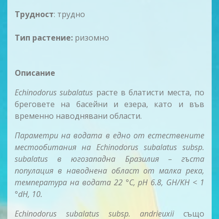
Трудност
: трудно
Тип растение:
ризомно
Описание
Echinodorus subalatus
расте в блатисти места, по
бреговете на басейни и езера, като и във
временно наводнявани области.
Параметри на водата в едно от естествените
местообитания на Echinodorus subalatus subsp.
subalatus в югозападна Бразилия – гъста
популация в наводнена област от малка река,
температура на водата 22 °C, pH 6.8, GH/KH < 1
°dH, 10.
Echinodorus subalatus subsp. andrieuxii
също