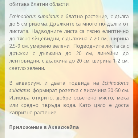
обитава блатни области.
Echinodorus subalatus
е блатно растение, с дълга
до 5 см ризома. Дръжките са много по-дълги от
листата. Надводните листа са тясно елиптично
до тясно яйцевидни, с дължина 7-20 см, ширина
2.5-9 см, умерено зелени. Подводните листа са с
дръжки с дължина до 20 см, линейни до
лентовидни, с дължина до 20 см, ширина 1-2 см,
светло зелени.
В аквариум, и двата подвида на
Echinodorus
subalatus
формират розетка с височина 30-50 см.
Изисква открито, добре осветено място, мека
или средно твръда вода. Като цяло е доста
капризно растение.
Приложение в Акваскейпа