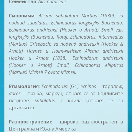
Семейство
:
Alismataceae
Синоними
:
Alisma subalatum Martius (1830), за
подвид subalatus: Echinodorus longistylis Buchenau,
Echinodorus andrieuxii (Hooker и Arnott) Small var.
longistylis (Buchenau) Rataj, Echinodorus. intermedius
(Martius) Grisebach; за подвид andrieuxii (Hooker &
Arnott) Haynes и Holm-Nielsen: Alisma andrieuxii
Hooker и Arnott (1838), Echinodorus andrieuxii
(Hooker и Arnott) Small, Echinodorus ellipticus
(Martius) Micheli 7 ovata Micheli.
Етимология
:
Echinodorus
: (Gr.)
echinos
= таралеж,
doros
= тръба, маркуч, отнася се за бодливите
плодове;
subalatus
: с крила (отнася се за
дръжките)
Разпространение
: широко разпространен в
Централна и Южна Америка