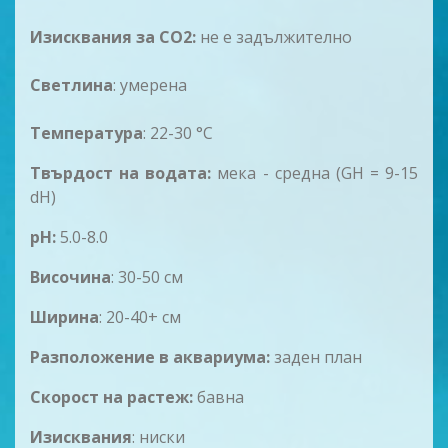
Изисквания за CO2:
не е задължително
Светлина
: умерена
Температура
: 22-30 °C
Твърдост на водата:
мека - средна (GH = 9-15
dH)
pH:
5.0-8.0
Височина
: 30-50 см
Ширина
: 20-40+ см
Разположение в аквариума:
заден план
Скорост на рaстеж:
бавна
Изисквания
: ниски