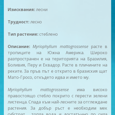
Изисквания:
лесни
Трудност:
лесно
Тип растение:
стеблено
Описание:
Myriophyllum mattogrossense
расте в
тропиците на Южна Америка. Широко
разпространен е на територията на Бразилия,
Боливия, Перу и Еквадор. Расте в пличините на
реките. За пръв път е открито в бразиския щат
Мато-Гросо, откъдето идва и името му.
Myriophyllum mattogrossense
има високо
правостоящо стебло покрито с перести зелени
листенца. Спада към най-лесните за отглеждане
растения. За добър ръст е необходим мек
субстрат , топла вода и достатъчно по сила