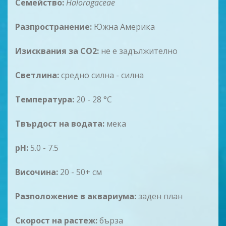
Семейство:
Haloragaceae
Разпространение:
Южна Америка
Изисквания за CO2:
не е задължително
Светлина:
средно силна - силна
Температура:
20 - 28 °C
Твърдост на водата:
мека
pH:
5.0 - 7.5
Височина:
20 - 50+ см
Разположение в аквариума:
заден план
Скорост на рaстеж:
бърза