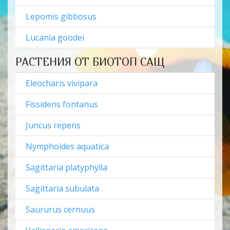
Lepomis gibbosus
Lucania goodei
РАСТЕНИЯ ОТ БИОТОП САЩ
Eleocharis vivipara
Fissidens fontanus
Juncus repens
Nymphoides aquatica
Sagittaria platyphylla
Sagittaria subulata
Saururus cernuus