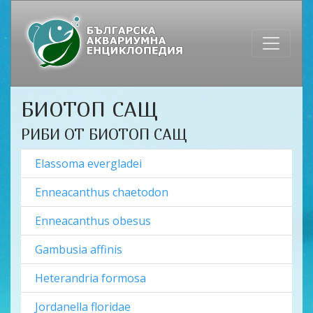
БИОТОП САЩ
РИБИ ОТ БИОТОП САЩ
Elassoma evergladei
Enneacanthus chaetodon
Enneacanthus obesus
Gambusia affinis
Heterandria formosa
Jordanella floridae