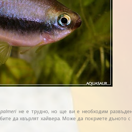
palmeri
не е трудно, но ще ви е необходим развъден 
ибите да хвърлят хайвера. Може да покриете дъното с