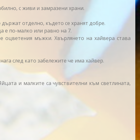
билно, с живи и замразени храни.
държат отделно, където се хранят добре.
а е по-малко или равно на 7.
ре оцветения мъжки. Хвърлянето на хайвера става
нага след като забележите че има хайвер.
 Яйцата и малките са чувствителни към светлината,