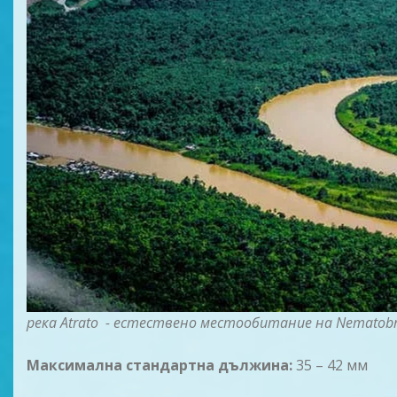
река Atrato - естествено местообитание на Nematobr
Максимална стандартна дължина:
35 – 42 мм