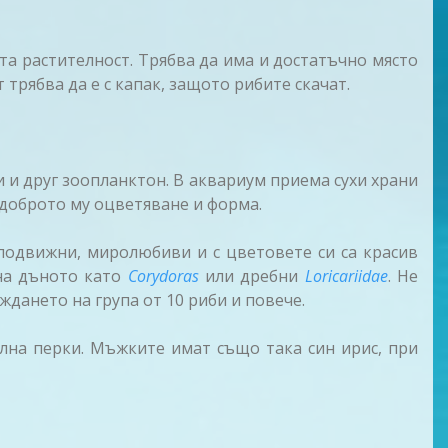
та растителност. Трябва да има и достатъчно място
трябва да е с капак, защото рибите скачат.
 и друг зоопланктон. В аквариум приема сухи храни
 доброто му оцветяване и форма.
 подвижни, миролюбиви и с цветовете си са красив
 на дъното като
Corydoras
или дребни
Loricariidae
. Не
еждането на група от 10 риби и повече.
лна перки. Мъжките имат също така син ирис, при