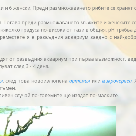
 и 6 женски. Преди размножаването рибите се хранят о
. Тогава преди размножаването мъжките и женските се 
яколко градуса по-висока от тази в общия, pH трябва д
 преместете я в развъдния аквариум заедно с най-доб
адят от развъдния аквариум при първа възможност, вед
ват след 3 - 4 дена.
я
, след това новоизлюпена
артемия
или
микрочервеи
.
тъмен.
тивен случай по-големите ще изядат по-малките.