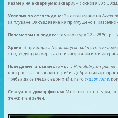
Размер на аквариума:
аквариум с основа 80 x 30см,
Условия за отглеждане:
За отглеждане на
Nematob
за плуване. За създаване на приглушено и разсеяно
Параметри на водата:
температура 22 – 28 °C, pH 5
Храна:
В природата
Nematobrycon palmeri
е микрохищ
с подходящ размер, както и замразени и живи хран
Поведение и съвместимост:
Nematobrycon palmeri
контраст на останалите риби. Добри съквартиран
трябва да се гледа с едри риби, като
скалариите
, ко
Сексуален диморфизъм:
Мъжките са по-едри, по
женските е зелен.