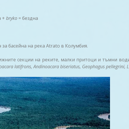
а +
bryko
= бездна
за басейна на река Atrato в Колумбия.
жните секции на реките, малки притоци и тъмни води
cara latifrons, Andinoacara biseriatus, Geophagus pellegrini, L