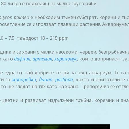
 80 литра е подходящ за малка група риби.
rycon palmeri
е необходим тъмен субстрат, корени и гъс
 осветление се използват плаващи растения. Аквариумът 
.0 – 7.5, твърдост 18 – 215 ppm
ник и се храни с малки насекоми, червеи, безгръбначни
и като
дафния
,
артемия
,
хирономус
, които допринасят за
е една от най-добрите тетри за общ аквариум. Те са
ти са
живородки
,
данио
,
расбора
, както и обитателите
ито ще гледат на тях като на храна. Препоръчва се отгл
-цветни и развиват издължени гръбна, коремни и ана