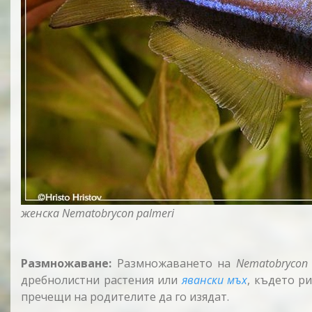
женска Nematobrycon palmeri
Размножаване:
Размножаването на
Nematobrycon 
дребнолистни растения или
явански мъх
, където р
пречещи на родителите да го изядат.