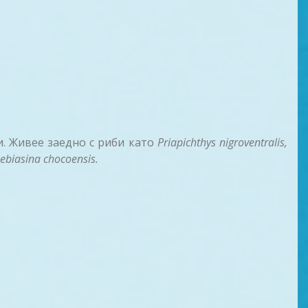
. Живее заедно с риби като
Priapichthys nigroventralis,
ebiasina chocoensis.