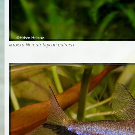
мъжки Nematobrycon palmeri