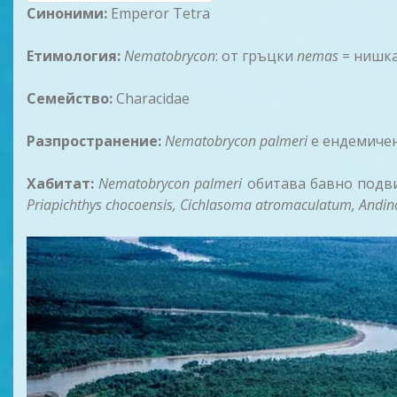
Синоними:
Emperor Tetra
Етимология:
Nematobrycon
: от гръцки
nemas
= нишк
Семейство:
Characidae
Разпространение:
Nematobrycon palmeri
e ендемичен 
Хабитат:
Nematobrycon palmeri
обитава бавно подви
Priapichthys chocoensis, Cichlasoma atromaculatum, Andinoa