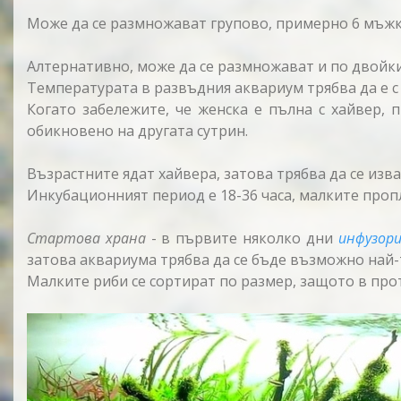
Може да се размножават групово, примерно 6 мъжки
Алтернативно, може да се размножават и по двойки
Температурата в развъдния аквариум трябва да е с н
Когато забележите, че женска е пълна с хайвер,
обикновено на другата сутрин.
Възрастните ядат хайвера, затова трябва да се изв
Инкубационният период е 18-36 часа, малките проплу
Стартова храна
- в първите няколко дни
инфузори
затова аквариума трябва да се бъде възможно най-
Малките риби се сортират по размер, защото в про