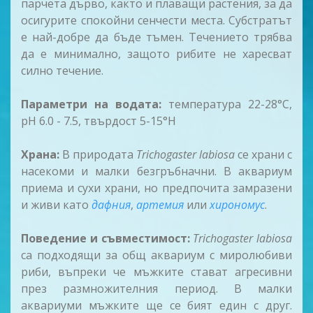
парчета дърво, както и плаващи растения, за да
осигурите спокойни сенчести места. Субстратът
е най-добре да бъде тъмен. Течението трябва
да е минимално, защото рибите не харесват
силно течение.
Параметри на водата:
температура 22-28°C,
pH 6.0 - 7.5, твърдост 5-15°H
Храна:
В природата
Trichogaster labiosa
се храни с
насекоми и малки безгръбначни. В аквариум
приема и сухи храни, но предпочита замразени
и живи като
дафния
,
артемия
или
хирономус
.
Поведение и съвместимост:
Trichogaster labiosa
са подходящи за общ аквариум с миролюбиви
риби, въпреки че мъжките стават агресивни
през размножителния период. В малки
аквариуми мъжките ще се бият един с друг.