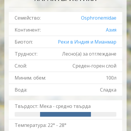
Семейство:
Osphronemidae
Континент:
Азия
Биотоп:
Реки в Индия и Мианмар
Трудност:
Лесно(a) за отглеждане
Слой:
Среден-горен слой
Миним. обем:
100л
Вода:
Сладка
Твърдост: Мека - средно твърда
Температура: 22° - 28°