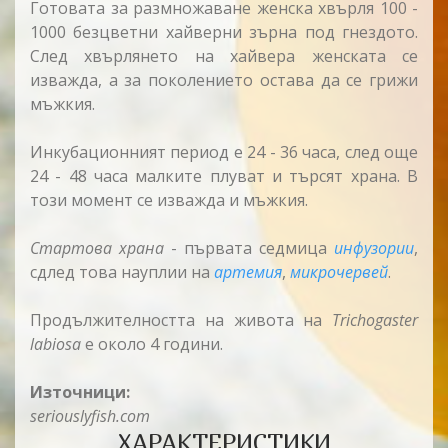
Готовата за размножаване женска хвърля 100 -
1000 безцветни хайверни зърна под гнездото.
След хвърлянето на хайвера женската се
изважда, а за поколението остава да се грижи
мъжкия.
Инкубационният период е 24 - 36 часа, след още
24 - 48 часа малките плуват и търсят храна. В
този момент се изважда и мъжкия.
Стартова храна
- първата седмица
инфузории
,
сдлед това науплии на
артемия
,
микрочервей
.
Продължителността на живота на
Trichogaster
labiosa
е около 4 години.
Източници:
seriouslyfish.com
ХАРАКТЕРИСТИКИ