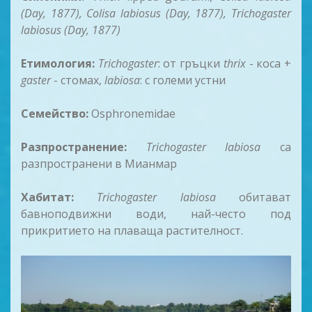
(Day, 1877), Colisa labiosus (Day, 1877), Trichogaster
labiosus (Day, 1877)
Етимология:
Trichogaster
: от гръцки
thrix
- коса +
gaster
- стомах,
labiosa
: с големи устни
Семейство:
Osphronemidae
Разпространение:
Trichogaster labiosa
са
разпространени в Мианмар
Хабитат:
Trichogaster labiosa
обитават
бавноподвижни води, най-често под
прикритието на плаваща растителност.