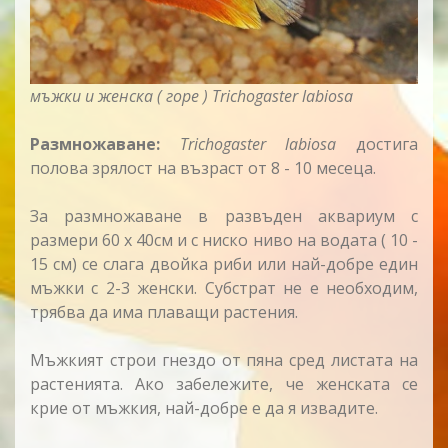
мъжки и женска ( горе ) Trichogaster labiosa
Размножаване:
Trichogaster labiosa
достига
полова зрялост на възраст от 8 - 10 месеца.
За размножаване в развъден аквариум с
размери 60 х 40см и с ниско ниво на водата ( 10 -
15 см) се слага двойка риби или най-добре един
мъжки с 2-3 женски. Субстрат не е необходим,
трябва да има плаващи растения.
Мъжкият строи гнездо от пяна сред листата на
растенията. Ако забележите, че женската се
крие от мъжкия, най-добре е да я извадите.