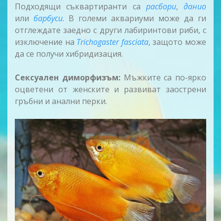
Подходящи съквартиранти са
расбори
,
данио
или
барбуси
. В големи аквариуми може да ги
отглеждате заедно с други лабиринтови риби, с
изключение на
Trichogaster fasciata
, защото може
да се получи хибридизация.
Сексуален диморфизъм:
Мъжките са по-ярко
оцветени от женските и развиват заострени
гръбни и анални перки.