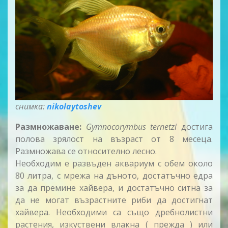
снимка:
nikolaytoshev
Размножаване:
Gymnocorymbus ternetzi
достига
полова зрялост на възраст от 8 месеца.
Размножава се относително лесно.
Необходим е развъден аквариум с обем около
80 литра, с мрежа на дъното, достатъчно едра
за да премине хайвера, и достатъчно ситна за
да не могат възрастните риби да достигнат
хайвера. Необходими са също дребнолистни
растения, изкуствени влакна ( прежда ) или