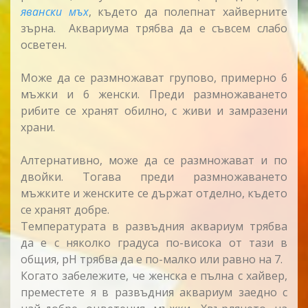
явански мъх
, където да полепнат хайверните
зърна. Аквариума трябва да е съвсем слабо
осветен.
Може да се размножават групово, примерно 6
мъжки и 6 женски. Преди размножаването
рибите се хранят обилно, с живи и замразени
храни.
Алтернативно, може да се размножават и по
двойки. Тогава преди размножаването
мъжките и женските се държат отделно, където
се хранят добре.
Температурата в развъдния аквариум трябва
да е с няколко градуса по-висока от тази в
общия, pH трябва да е по-малко или равно на 7.
Когато забележите, че женска е пълна с хайвер,
преместете я в развъдния аквариум заедно с