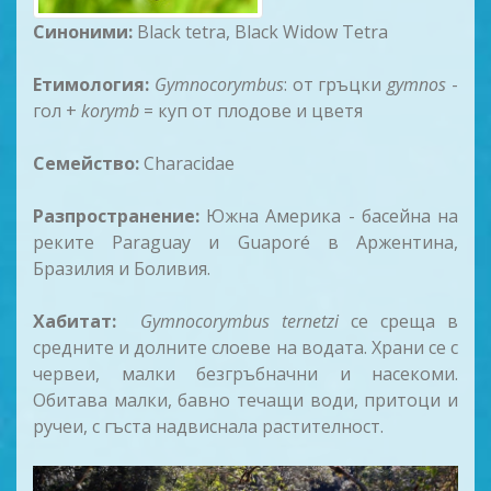
Синоними:
Black tetra, Black Widow Tetra
Етимология:
Gymnocorymbus
: от гръцки
gymnos
-
гол +
korymb
= куп от плодове и цветя
Семейство:
Characidae
Разпространение:
Южна Америка - басейна на
реките Paraguay и Guaporé в Аржентина,
Бразилия и Боливия.
Хабитат:
Gymnocorymbus ternetzi
се среща в
средните и долните слоеве на водата. Храни се с
червеи, малки безгръбначни и насекоми.
Обитава малки, бавно течащи води, притоци и
ручеи, с гъста надвиснала растителност.