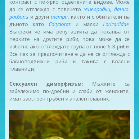
контраст с по-ярко оцветените видове. Може
да се отглежда с повечето
живородки
,
данио
,
расбори
и други
тетри
, както и с обитатели на
дъното като
Corydoras
и малки
Loricariidae
.
Въпреки че има репутацията да похапва от
перките на другите риби, това може да се
избегне ако отглеждате група от поне 6-8 риби.
Все пак за предпочитане е да не се отглежда с
бавноподвижни риби и такива с воални
плавници.
Сексуален диморфизъм:
Мъжките са
забележимо по-дребни и слаби от женските,
имат заострен гръбен и анален плавник.