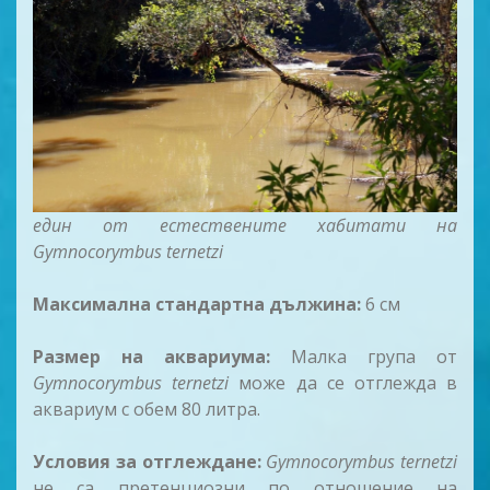
един от естествените хабитати на
Gymnocorymbus ternetzi
Максимална стандартна дължина:
6 см
Размер на аквариума:
Малка група от
Gymnocorymbus ternetzi
може да се отглежда в
аквариум с обем 80 литра.
Условия за отглеждане:
Gymnocorymbus ternetzi
не са претенциозни по отношение на