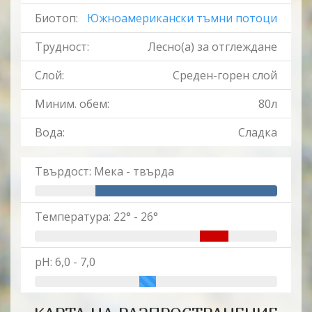
Биотоп:
Южноамерикански тъмни потоци
Трудност:
Лесно(a) за отглеждане
Слой:
Среден-горен слой
Миним. обем:
80л
Вода:
Сладка
Твърдост: Мека - твърда
Температура: 22° - 26°
pH: 6,0 - 7,0