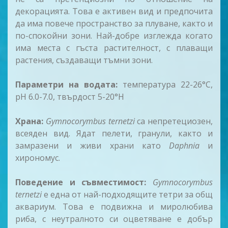
декорацията. Това е активен вид и предпочита
да има повече пространство за плуване, както и
по-спокойни зони. Най-добре изглежда когато
има места с гъста растителност, с плаващи
растения, създаващи тъмни зони.
Параметри на водата:
температура 22-26°C,
pH 6.0-7.0, твърдост 5-20°H
Храна:
Gymnocorymbus ternetzi
са непретециозен,
всеяден вид. Ядат пелети, гранули, както и
замразени и живи храни като
Daphnia
и
хирономус.
Поведение и съвместимост:
Gymnocorymbus
ternetzi
е една от най-подходящите тетри за общ
аквариум. Това е подвижна и миролюбива
риба, с неутралното си оцветяване е добър