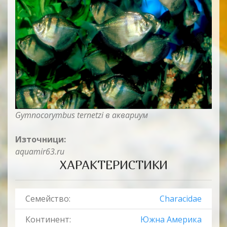
Gymnocorymbus ternetzi
в аквариум
Източници:
aquamir63.ru
ХАРАКТЕРИСТИКИ
Семейство:
Characidae
Континент:
Южна Америка