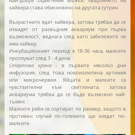
най-добре оцветения мъжки. Хвърлянето на
хайвера става обикновено на другата сутрин.
Възрастните ядат хайвера, затова трябва да се
извадят от развъдния аквариум при първа
възможност, веднага след като забележите че
има хайвер.
Инкубационният период е 18-36 часа, малките
проплуват след 3 - 4 дена.
Стартова храна
- в първите няколко дни
инфузория, след това новоизлюпена артемия
или микрочервеи. Яйцата и малките са
чувствителни към светлината, затова
аквариума трябва да се бъде възможно най-
тъмен.
Малките риби се сортират по размер, защото в
противен случай по-големите ще изядат по-
малките.