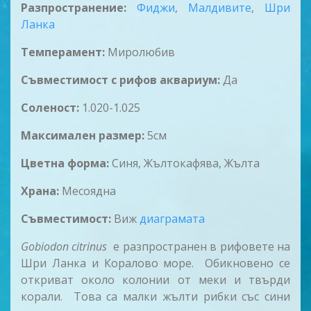
Разпространение:
Фиджи
,
Малдивите
,
Шри
Ланка
Темпeрамент:
Миролюбив
Съвместимост с рифов аквариум:
Да
Соленост:
1.020-1.025
Максимален размер:
5см
Цветна форма:
Синя, Жълтокафява, Жълта
Храна:
Месоядна
Съвместимост:
Виж
диаграмата
Gobiodon citrinus
е разпространен в рифовете на
Шри Ланка и Коралово море. Обикновено се
откриват около колонии от меки и твърди
корали. Това са малки жълти рибки със сини