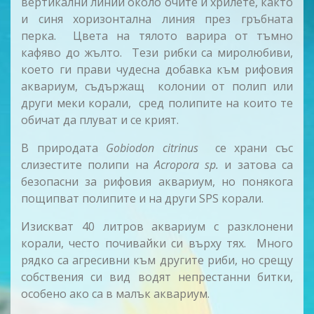
вертикални линии около очите и хрилете, както
и синя хоризонтална линия през гръбната
перка. Цвета на тялото варира от тъмно
кафяво до жълто. Тези рибки са миролюбиви,
което ги прави чудесна добавка към рифовия
аквариум, съдържащ колонии от полип или
други меки корали, сред полипите на които те
обичат да плуват и се крият.
В природата
Gobiodon citrinus
се храни със
слизестите полипи на
Acropora sp.
и затова са
безопасни за рифовия аквариум, но понякога
пощипват полипите и на други SPS корали.
Изискват 40 литров аквариум с разклонени
корали, често почивайки си върху тях. Много
рядко са агресивни към другите риби, но срещу
собствения си вид водят непрестанни битки,
особено ако са в малък аквариум.