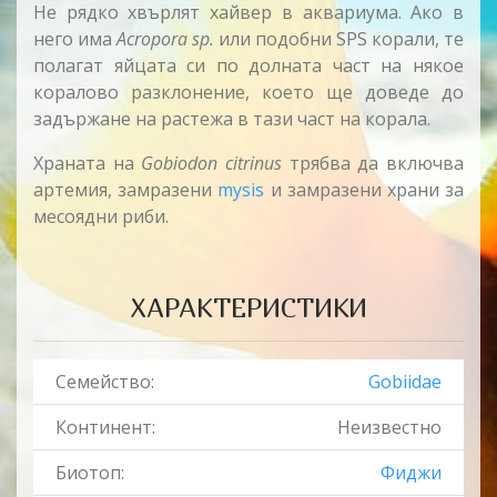
Не рядко хвърлят хайвер в аквариума. Ако в
него има
Acropora sp.
или подобни SPS корали, те
полагат яйцата си по долната част на някое
коралово разклонение, което ще доведе до
задържане на растежа в тази част на корала.
Храната на
Gobiodon citrinus
трябва да включва
артемия, замразени
mysis
и замразени храни за
месоядни риби.
ХАРАКТЕРИСТИКИ
Семейство:
Gobiidae
Континент:
Неизвестно
Биотоп:
Фиджи