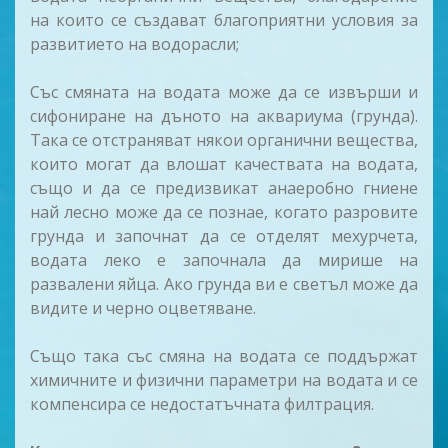
на които се създават благоприятни условия за
развитието на водорасли;
Със смяната на водата може да се извърши и
сифониране на дъното на аквариума (грунда).
Така се отстраняват някои органични вещества,
които могат да влошат качествата на водата,
също и да се предизвикат анаеробно гниене
най лесно може да се познае, когато разровите
грунда и започнат да се отделят мехурчета,
водата леко е започнала да мирише на
развалени яйца. Ако грунда ви е светъл може да
видите и черно оцветяване.
Също така със смяна на водата се поддържат
химичните и физични параметри на водата и се
компенсира се недостатъчната филтрация.