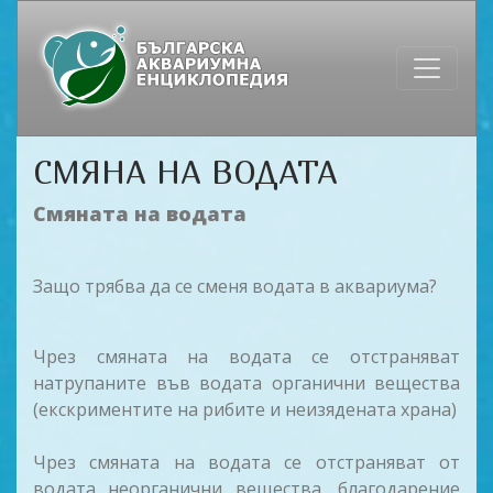
СМЯНА НА ВОДАТА
Смяната на водата
Защо трябва да се сменя водата в аквариума?
Чрез смяната на водата се отстраняват
натрупаните във водата органични вещества
(екскриментите на рибите и неизядената храна)
Чрез смяната на водата се отстраняват от
водата неорганични вещества, благодарение