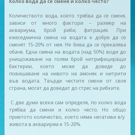
Колко вода да се сменя и колко често?
Количеството вода, което трябва да се сменя,
зависи от много фактори – размер на
аквариума, брой риби, фитрация. При
ежеседмична смяна на водата е добре да се
сменят 15-20% от нея. Не бива да се прекалява
обаче. Една смяна на водата (над 50%) води до
унищожаване на голям брой нитрифициращи
бактерии, което може да доведе до
повишаване на нивото на амоняк и нитрити
във водата. Твърде честите смени от своя
страна, могат да доведат до стрес на рибките.
С две думи всеки сам определя, по колко вода
трябва да смени и колко често. Но общо
приетото количество, което няма негативи в/у
живота в аквариума е 15-20%.