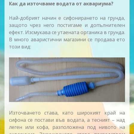
Как да източваме водата от аквариума?
Най-добрият начин е сифонирането на грунда,
защото чрез него постигаме и допълнителен
ефект. Изсмукава се утаената органика в грунда.
В много аваристични магазини се продава ето
този вид:
Източването става, като широкият край на
сифона се постави във водата, а тесният – над
леген или кофа, разположена под нивото на