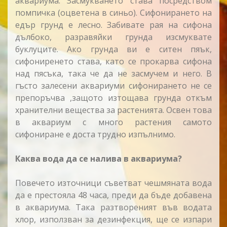
аквариума. Засмукването става посредством
помпичка (оцветена в синьо). Сифонирането на
едър грунд е лесно. Забивате рая на сифона
дълбоко, разравяйки грунда изсмуквате
буклуците. Ако грунда ви е ситен пяък,
сифониренето става, като се прокарва сифона
над пясъка, така че да не засмучем и него. В
гъсто залесени аквариуми сифонирането не се
препоръчва ,защото изтощава грунда откъм
хранителни вещества за растенията. Освен това
в аквариум с много растения самото
сифониране е доста трудно изпълнимо.
Каква вода да се налива в аквариума?
Повечето източници съветват чешмяната вода
да е престояла 48 часа, преди да бъде добавена
в аквариума. Така разтвореният във водата
хлор, използван за дезинфекция, ще се изпари