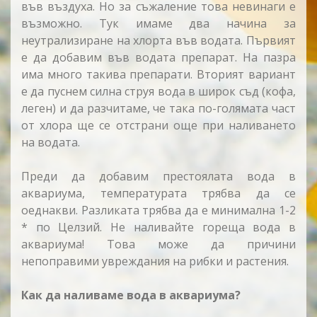
във въздуха. Но за съжаление това невинаги е
възможно. Тук имаме два начина за
неутрализиране на хлорта във водата. Първият
е да добавим във водата препарат. На пазра
има много такива препарати. Вторият вариант
е да пуснем силна струя вода в широк съд (кофа,
леген) и да разчитаме, че така по-голямата част
от хлора ще се отстрани още при наливането
на водата.
Преди да добавим престоялата вода в
аквариума, температурата трябва да се
оеднакви. Разликата трябва да е минимална 1-2
* по Целзий. Не наливайте гореща вода в
аквариума! Това може да причини
непоправими увреждания на рибки и растения.
Как да наливаме вода в аквариума?