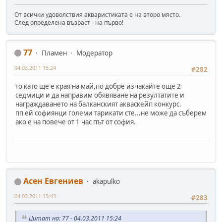
От всички удоволствия акваристиката е на второ място.
След определена възраст - на първо!
77
Пламен
Модератор
04.03.2011 15:24
#282
то като ще е края на май,по добре изчакайте още 2
седмици и да направим обявяване на резултатите и
награждаването на балканският акваскейп конкурс.
пп ей софиянци големи тарикати сте...не може да съберем
ако е на повече от 1 час път от софия.
Асен Евгениев
akapulko
04.03.2011 15:43
#283
Цитат на: 77 - 04.03.2011 15:24