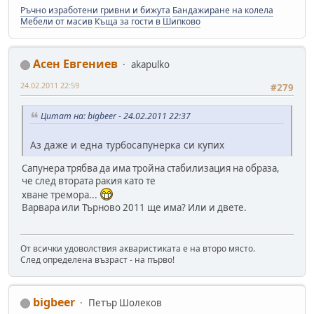
Ръчно изработени гривни и бижута
Бандажиране на колела
Мебели от масив
Къща за гости в Шипково
Асен Евгениев
akapulko
24.02.2011 22:59
#279
Цитат на: bigbeer - 24.02.2011 22:37
Аз даже и една турбосапунерка си купих
Сапунера трябва да има тройна стабилизация на образа,
че след втората ракия като те
хване тремора...
Варвара или Търново 2011 ще има? Или и двете.
От всички удоволствия акваристиката е на второ място.
След определена възраст - на първо!
bigbeer
Петър Шолеков