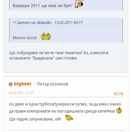
Варвара 2011 ще има ли бре?
Цитат на: akapulko - 13.02.2011 09:17
Много ясно!
Ще събуждаме ли вече тази темичка? Аз, а мисля и
останалите "брадясали" сме готови.
bigbeer
Петър Шолеков
24.02.2011 22:37
#278
Аз даже и една турбосапунерка си купих, за да има с какво
да правя компромати на тазгодишната среща-запиФка!
Ще падне сапунисване, ей!