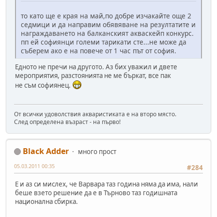
то като ще е края на май,по добре изчакайте още 2
седмици и да направим обявяване на резултатите и
награждаването на балканският акваскейп конкурс.
пп ей софиянци големи тарикати сте...не може да
съберем ако е на повече от 1 час път от софия.
Едното не пречи на другото. Аз бих уважил и двете
мероприятия, разстоянията не ме бъркат, все пак
не съм софиянец.
От всички удоволствия акваристиката е на второ място.
След определена възраст - на първо!
Black Adder
много прост
05.03.2011 00:35
#284
Е и аз си мислех, че Варвара таз година няма да има, нали
беше взето решение да е в Търново таз годишната
национална сбирка.