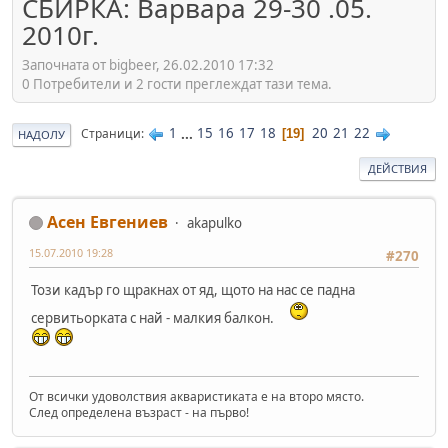
СБИРКА: Варвара 29-30 .05.
2010г.
Започната от bigbeer, 26.02.2010 17:32
0 Потребители и 2 гости преглеждат тази тема.
1
...
15
16
17
18
20
21
22
Страници
19
НАДОЛУ
ДЕЙСТВИЯ
Асен Евгениев
akapulko
15.07.2010 19:28
#270
Този кадър го щракнах от яд, щото на нас се падна
сервитьорката с най - малкия балкон.
От всички удоволствия акваристиката е на второ място.
След определена възраст - на първо!