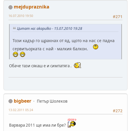
mejdupraznika
16.07.2010 19:50
#271
Цитат на: akapulko - 15.07.2010 19:28
Този кадър го щракнах от яд, щото на нас се падна
сервитьорката с най - малкия балкон.
Обаче тази сякаш е и симпатяга .
bigbeer
Петър Шолеков
13.02.2011 05:24
#272
Варвара 2011 ще има ли бре?