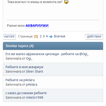
Това всичко го имаш в момента ли?
Разни мои
АКВАРИУМИ
2
3
4
Всички
Страници
1
НАГОРЕ
ДЕЙСТВИЯ
Similar topics (4)
Ето ви малко африкански цихлиди - рибките на @Ogi_
Започната от
Ogi_
Рибките в моя аквариум
Започната от
Silver Shark
Рибките на p4elara
Започната от
p4elara
с какво да снимам рибките
Започната от
miteto1998