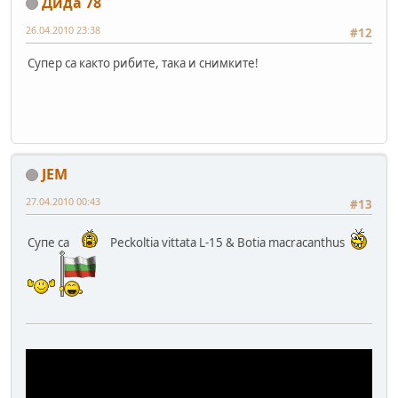
Дида 78
26.04.2010 23:38
#12
Супер са както рибите, така и снимките!
JEM
27.04.2010 00:43
#13
Супе са
Peckoltia vittata L-15 & Botia macracanthus