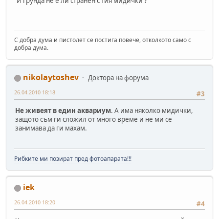
И грунда не е ли странен с тия мидички ?
С добра дума и пистолет се постига повече, отколкото само с
добра дума.
nikolaytoshev
Доктора на форума
26.04.2010 18:18
#3
Не живеят в един аквариум
. А има няколко мидички,
защото съм ги сложил от много време и не ми се
занимава да ги махам.
Рибките ми позират пред фотоапарата!!!
iek
26.04.2010 18:20
#4