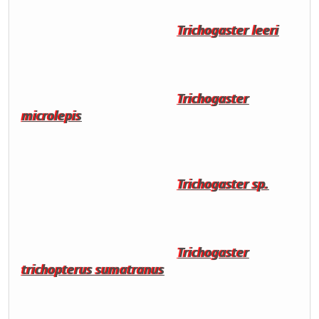
Trichogaster leeri
Trichogaster
microlepis
Trichogaster sp.
Trichogaster
trichopterus sumatranus