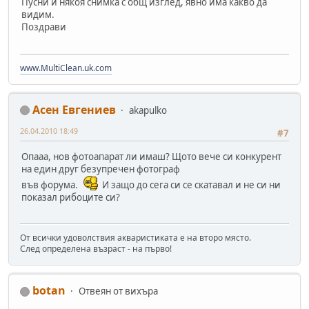
Пусни и някоя снимка с общ изглед, явно има какво да
видим.
Поздрави
www.MultiClean.uk.com
Асен Евгениев
akapulko
26.04.2010 18:49
#7
Опааа, нов фотоапарат ли имаш? Щото вече си конкурент
на един друг безупречен фотограф
във форума.
И защо до сега си се скатавал и не си ни
показал рибоците си?
От всички удоволствия акваристиката е на второ място.
След определена възраст - на първо!
botan
Отвеян от вихъра