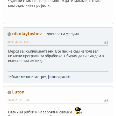
Чудесни снимки, направо можем да ги мятаме на сайта
към отделните профили.
nikolaytoshev
Доктора на форума
26.04.2010 18:34
#5
Мерси за комплимента
iek
. Все пак не съм използвал
никакви програми за обработка. Обичам да ги виждам в
естествения им вид.
Рибките ми позират пред фотоапарата!!!
Luton
26.04.2010 18:41
#6
Отлични рибки и невероятни снимки