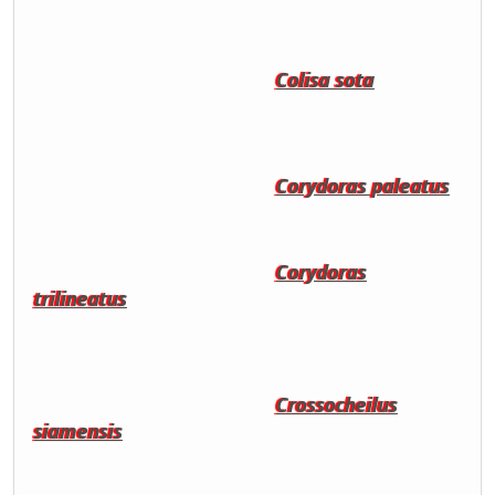
Colisa sota
Corydoras paleatus
Corydoras
trilineatus
Crossocheilus
siamensis