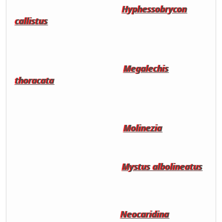
Hyphessobrycon
callistus
Megalechis
thoracata
Molinezia
Mystus albolineatus
Neocaridina