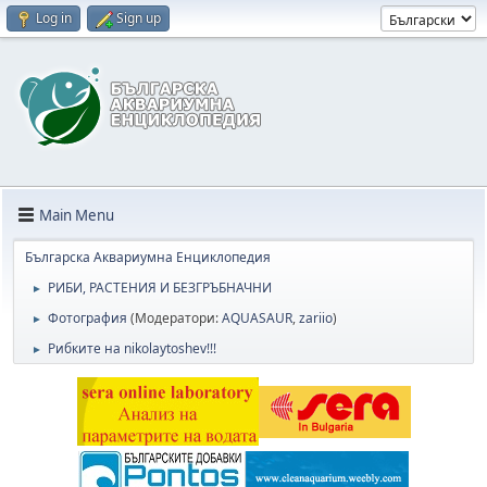
Log in
Sign up
Main Menu
Българска Аквариумна Енциклопедия
РИБИ, РАСТЕНИЯ И БЕЗГРЪБНАЧНИ
►
Фотография
(Модератори:
AQUASAUR
,
zariio
)
►
Рибките на nikolaytoshev!!!
►