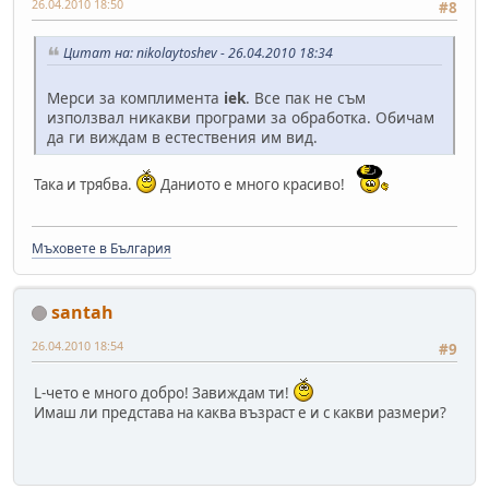
26.04.2010 18:50
#8
Цитат на: nikolaytoshev - 26.04.2010 18:34
Мерси за комплимента
iek
. Все пак не съм
използвал никакви програми за обработка. Обичам
да ги виждам в естествения им вид.
Така и трябва.
Даниото е много красиво!
Мъховете в България
santah
26.04.2010 18:54
#9
L-чето е много добро! Завиждам ти!
Имаш ли представа на каква възраст е и с какви размери?