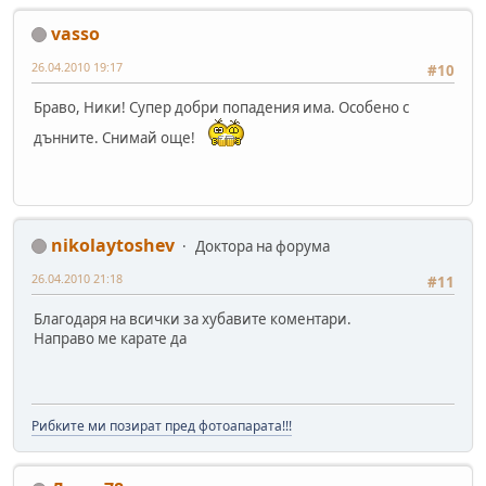
vasso
26.04.2010 19:17
#10
Браво, Ники! Супер добри попадения има. Особено с
дънните. Снимай още!
nikolaytoshev
Доктора на форума
26.04.2010 21:18
#11
Благодаря на всички за хубавите коментари.
Направо ме карате да
Рибките ми позират пред фотоапарата!!!