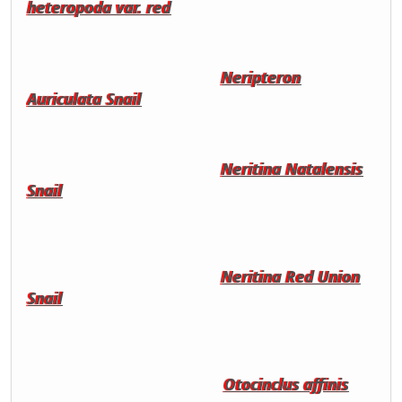
heteropoda var. red
Neripteron
Auriculata Snail
Neritina Natalensis
Snail
Neritina Red Union
Snail
Otocinclus affinis