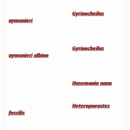
Gyrinocheilus
aymonieri
Gyrinocheilus
aymonieri albino
Hasemania nana
Heteropneustes
fossilis