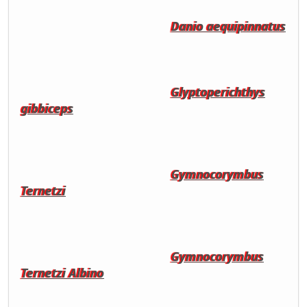
Danio aequipinnatus
Glyptoperichthys
gibbiceps
Gymnocorymbus
Ternetzi
Gymnocorymbus
Ternetzi Albino