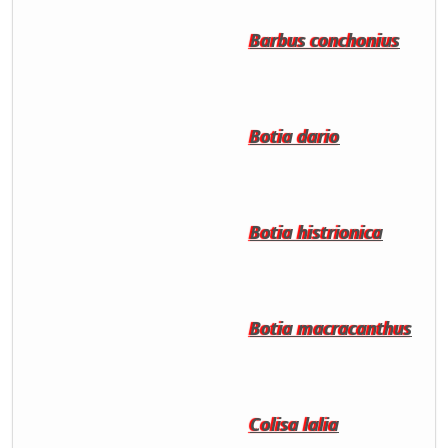
Barbus conchonius
Botia dario
Botia histrionica
Botia macracanthus
Colisa lalia