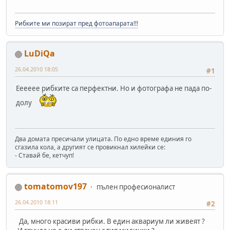
Рибките ми позират пред фотоапарата!!!
LuDiQa
26.04.2010 18:05
#1
Ееееее рибките са перфектни. Но и фотографа не пада по-
долу
Два домата пресичали улицата. По едно време единия го
сгазила кола, а другият се провикнал хилейки се:
- Ставай бе, кетчуп!
tomatomov197
пълен професионалист
26.04.2010 18:11
#2
Да, много красиви рибки. В един аквариум ли живеят ?