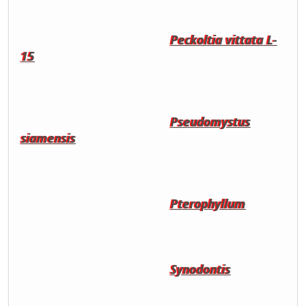
Peckoltia vittata L-
15
Pseudomystus
siamensis
Pterophyllum
Synodontis